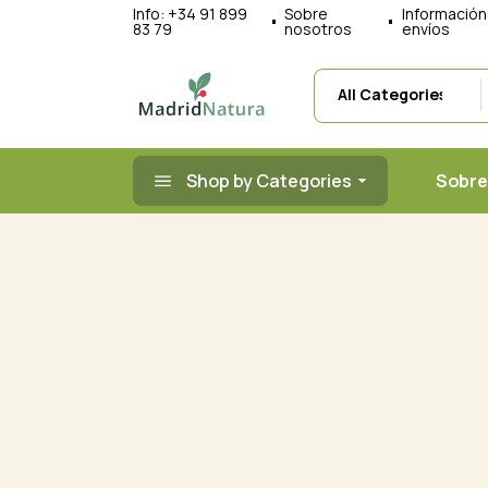
Skip
Info:
+34 91 899
Sobre
Información
to
83 79
nosotros
envíos
the
content
Shop by Categories
Sobre