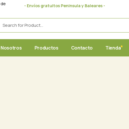
 de
- Envíos gratuitos Peninsula y Baleares -
Raphanus
CODIVAL
 Nosotros
Productos
Contacto
Tienda
Raphanus
CODIVAL