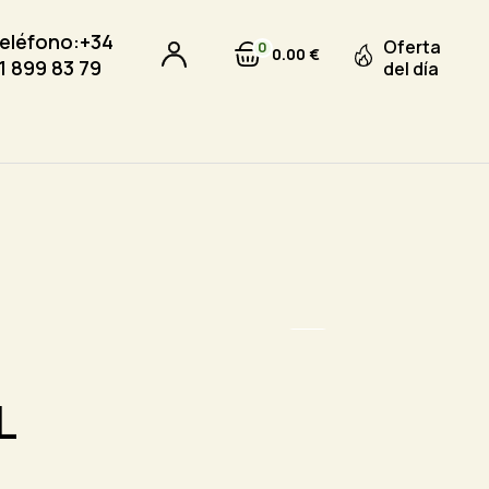
eléfono:
+34
Oferta
0
0
00
€
1 899 83 79
del día
23
Sep
L