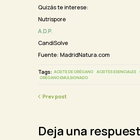
Quizás te interese:
Nutrispore
A.D.P.
CandiSolve
Fuente: MadridNatura.com
Tags:
ACEITE DE ORÉGANO
ACEITES ESENCIALES
ORÉGANO EMULSIONADO
Prev post
Deja una respues