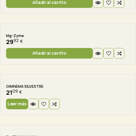
Añadir al carrito
Mg-Zyme
92
29
€
Añadir al carrito
Agotado
GIMNEMA SILVESTRE
09
21
€
Leer más