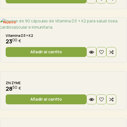
Nuevo
Vitamina D3 + K2
00
23
€
Añadir al carrito
ZN ZYME
50
28
€
Añadir al carrito