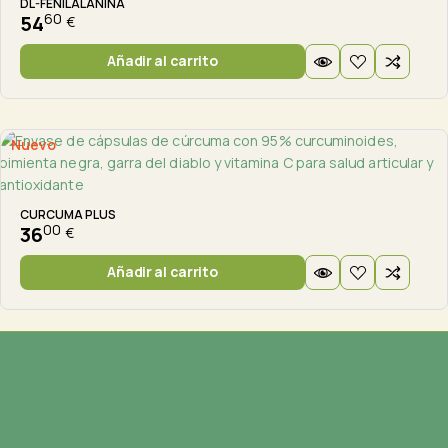
DL-FENILALANINA
60
54
€
Añadir al carrito
Nuevo
CURCUMA PLUS
00
36
€
Añadir al carrito