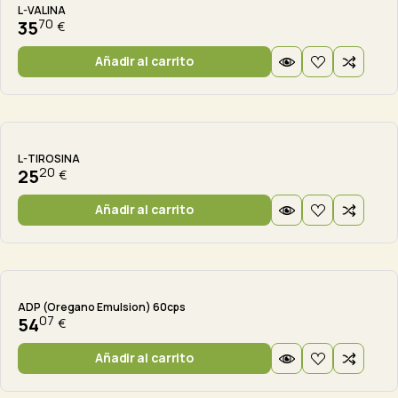
L-VALINA
70
35
€
Añadir al carrito
L-TIROSINA
20
25
€
Añadir al carrito
ADP (Oregano Emulsion) 60cps
07
54
€
Añadir al carrito