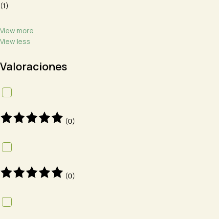
(1)
View more
View less
Valoraciones
(0)
(0)