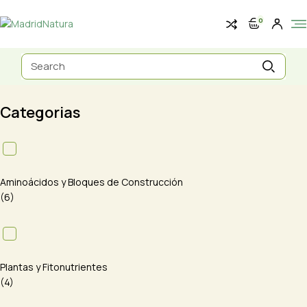
Skip
to
0
the
content
Search
for:
Categorias
Aminoácidos y Bloques de Construcción
(6)
Plantas y Fitonutrientes
(4)