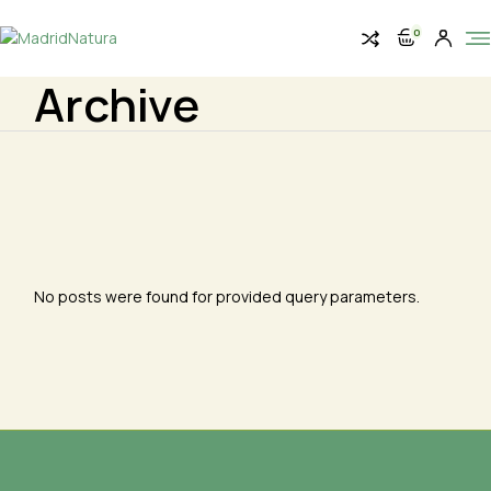
Skip
to
0
the
content
Archive
No posts were found for provided query parameters.