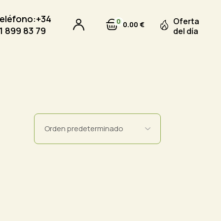
eléfono:
+34
Oferta
0
0
00
€
1 899 83 79
del día