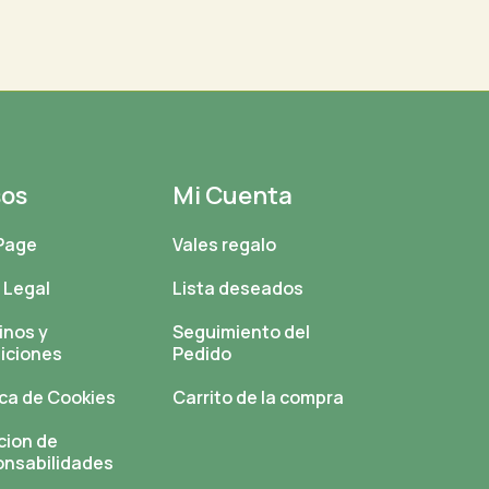
sos
Mi Cuenta
Page
Vales regalo
 Legal
Lista deseados
inos y
Seguimiento del
iciones
Pedido
ica de Cookies
Carrito de la compra
cion de
onsabilidades